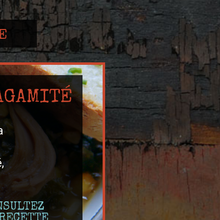
DE
AGAMITÉ
a
,
NSULTEZ
 RECETTE